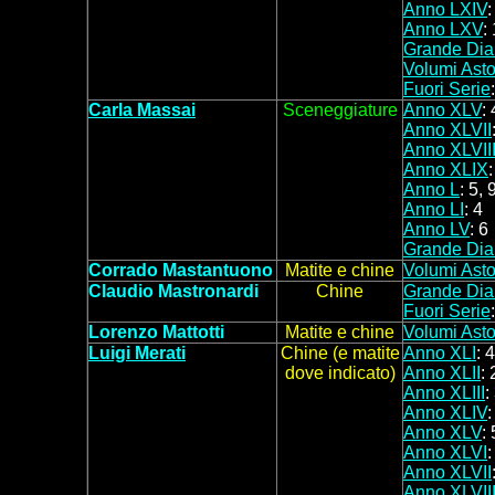
Anno LXIV
:
Anno LXV
:
Grande Dia
Volumi Asto
Fuori Serie
Carla Massai
Sceneggiature
Anno XLV
:
4
Anno XLVII
Anno XLVII
Anno XLIX
:
Anno L
: 5, 
Anno LI
: 4
Anno LV
: 6
Grande Dia
Corrado Mastantuono
Matite e chine
Volumi Asto
C
laudio
Mast
ronardi
C
hine
Grande Dia
Fuori Serie
Lorenzo Mattotti
Matite e chine
Volumi Asto
Luigi Merati
Chine
(e matite
Anno XLI
: 4
dove indicato)
Anno XLII
: 
Anno XLIII
:
Anno XLIV
:
Anno XLV
:
5
Anno XLVI
:
Anno XLVII
Anno XLVII