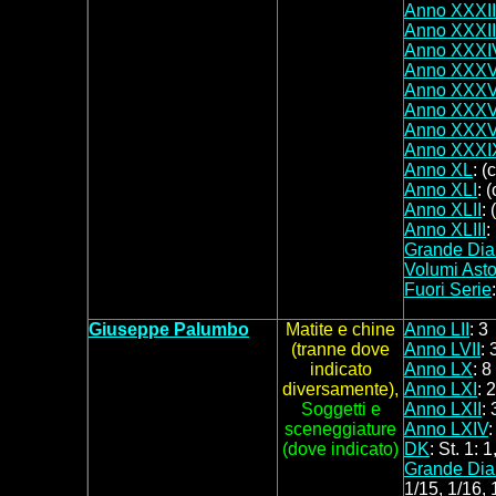
Anno XXXII
Anno XXXII
Anno XXXI
Anno XXX
Anno XXXV
Anno XXXV
Anno XXXVI
Anno XXXI
Anno XL
: (
Anno XLI
: (
Anno XLII
: 
Anno XLIII
:
Grande Dia
Volumi Asto
Fuori Serie
Giuseppe Palumbo
Matite e chine
Anno LII
: 3
(tranne dove
Anno LVII
: 
indicato
Anno LX
: 8
diversamente),
Anno LXI
: 2
Soggetti
e
Anno LXII
: 
sceneggiature
Anno LXIV
:
(dove indicato)
DK
: St. 1: 1
Grande Dia
1/15, 1/16, 