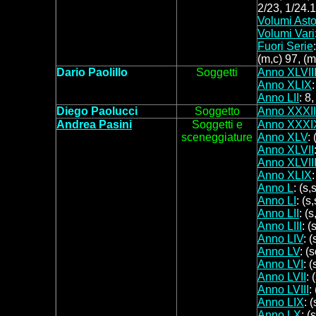
2/23, 1/24.1
Volumi Asto
Volumi Vari
Fuori Serie
(m,c) 97, (m
D
a
rio Paolillo
Soggett
i
Anno XLVII
Anno XLIX
:
Anno LII
: 8,
Diego
Paolucci
Soggetto
Anno XXXII
Andrea Pasini
Soggetti
e
Anno XXXI
sceneggiature
Anno XLV
:
Anno XLVII
Anno XLVII
Anno XLIX
:
Anno L
: (s,
Anno LI
: (s
Anno LII
: (s
Anno LIII
: (
Anno LIV
: (
Anno LV
: (
Anno LVI
: (
Anno LVII
: 
Anno LVIII
:
Anno LIX
: 
Anno LX
: (