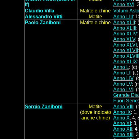
If)
Anno XVI
: 
Claudio Villa
Matite e chine
Volumi Asto
Alessandro Vitti
Matite
Anno LIII
: 1
Paolo Zaniboni
Matite e
c
hine
Anno XLII
:
Anno XLIII
:
Anno XLIV
Anno XLV
:
Anno XLVI
:
Anno XLVII
Anno XLVII
Anno XLIX
:
Anno L
: (c)
Anno LI
: (c)
Anno LIV
: (
Anno LV
: (
Anno LVI
: 
Grande Dia
Fuori Serie
Sergio Zaniboni
Matite
Anno VIII
: 
(dove indicato
Anno IX
: 1,
anche chine)
Anno X
: 4,
Anno XI
: 3,
Anno XII
: 4
Anno XIII
: 