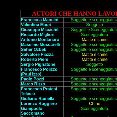
AUTORI CHE HANNO LAVOR
Francesca Mancini
Soggetto e sceneggiatur
Valentina Mauri
Soggetto
Giuseppe Miccichè
Soggett
i e Sceneggiatur
Riccardo Migliori
Sceneggiatura
Antonio Montanaro
M
atite e chine
Massimo Moscarelli
Soggetto e sceneggiatur
Seher Ozbek
Soggetto
e sceneggiatur
Salvatore Piazza
Matite e chine
Roberto Piere
Matite e chine
Sergio Pignatone
Soggetto
Francesco Polizzo
Sogg
etto e
scen
eggiatur
(Paul Izzo)
Paolo Pozzi
Soggetto e sceneggiatur
Marco Rizzo
Soggetto e sceneggiatur
Francesco Pratesi
Soggetto e sceneggiatur
Telesio
Giuliano Ramella
Soggetto
e sceneggiatur
Lorenzo Ruggiero
Chine
Giampaolo
Sceneggiatura
Saccomano