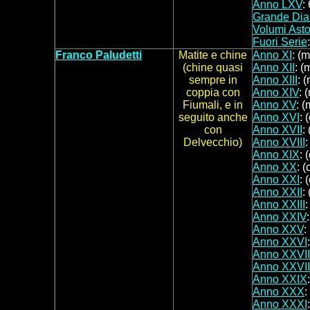
Anno LXV
:
Grande Dia
Volumi Asto
Fuori Serie
Franco Paludetti
Matite e chine
Anno XI
: (
(chine quasi
Anno XII
: (
sempre in
Anno XIII
: 
coppia con
Anno XIV
: 
Fiumali, e in
Anno XV
: (
seguito anche
Anno XVI
: 
con
Anno XVII
:
Delvecchio)
Anno XVIII
:
Anno XIX
: 
Anno XX
: (
Anno XXI
: 
Anno XXII
:
Anno XXIII
:
Anno XXIV
Anno XXV
:
Anno XXVI
Anno XXVII
Anno XXVII
Anno XXIX
Anno XXX
:
Anno XXXI