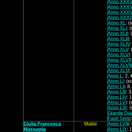
Anno XXXV
Anno XXXV
Anno XXXVI
Anno XXXI
Anno XL
: (
Anno XLI
: 
Anno XLII
: 
Anno XLIII
:
Anno XLIV
:
Anno XLV
:
Anno XLVI
:
Anno XLVII
Anno XLVII
Anno XLIX
:
Anno L
: 2, 
Anno LI
: (s
Anno LII
: 8,
Anno LIII
: 3
Anno LIV
: 
Anno LVI
: (
Anno LIX
: 
Grande Dia
Fuori Serie
Giulia Francesca
Matite
Anno LVIII
:
Massaglia
Anno LIX
: 1