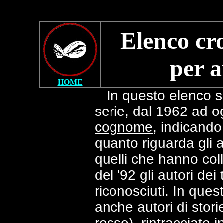
Elenco cro
per a
HOME
In questo elenco sono
serie, dal 1962 ad o
cognome
,
indicando 
quanto riguarda gli au
quelli che hanno col
del '92 gli autori dei
riconosciuti. In ques
anche autori di stori
rosso), rintracciate 