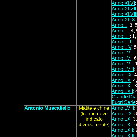
Anno XLVI
:
Anno XLVII
Anno XLVII
Anno XLIX
:
Anno L
: 3, 
Anno LI
: 4,
Anno LII
: 1,
Anno LIII
: 1
Anno LIV
: 5
Anno LV
: 1
Anno LVI
: 6
Anno LVII
: 
Anno LVIII
:
Anno LIX
: 4
Anno LX
: 4
Anno LXI
: 3
Anno LXII
: 
Grande Dia
Fuori Serie
Antonio Muscatiello
Matite
e chine
Anno LVIII
:
(tranne dove
Anno LIX
: 3
indicato
Anno LX
: 3
diversamente)
Anno LXI
: 6
Anno LXII
: 
Anno LXIII
: