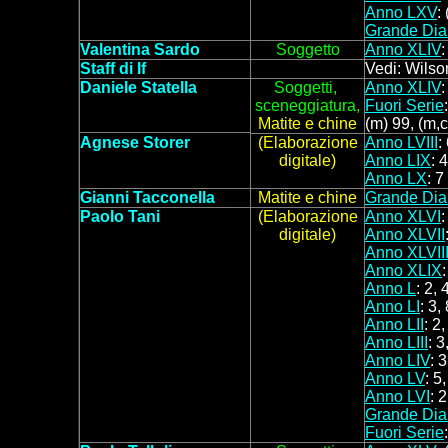
Anno LXV
:
Grande Dia
Valentina Sardo
Soggetto
Anno XLIV
Staff di If
Vedi: Wilso
Daniele Statella
Soggett
i,
Anno XLIV
sceneggiatura,
Fuori Serie
Matite e chine
(m) 99, (m,c
Agnese Storer
(Elaborazione
Anno LVIII
:
digitale)
Anno LIX
: 
Anno LX
: 7
Gianni Tacconella
Matite e chine
Grande Dia
Paolo Tani
(Elaborazione
Anno XLVI
:
digitale)
Anno XLVII
Anno XLVII
Anno XLIX
:
Anno L
: 2, 
Anno LI
: 3,
Anno LII
: 2
Anno LIII
: 3
Anno LIV
: 3
Anno LV
: 5,
Anno LVI
: 2
Grande Dia
Fuori Serie