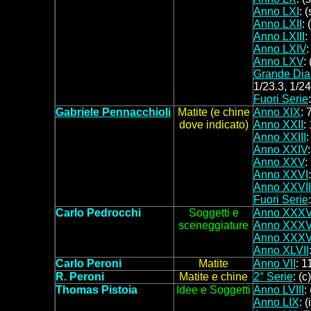
Anno LXI
: 
Anno LXII
: 
Anno LXIII
:
Anno LXIV
:
Anno LXV
:
Grande Dia
1/23.3, 1/24
Fuori Serie
Gabriele Pennacchioli
Matite (e chine
Anno XIX
: 
dove indicato)
Anno XXII
:
Anno XXIII
:
Anno XXIV
Anno XXV
:
Anno XXVI
Anno XXVII
Fuori Serie
Carlo Pedrocchi
Soggetti e
Anno XXXV
sceneggiature
Anno XXXV
Anno XXXVI
Anno XLVII
Carlo Peroni
Matite
Anno VII
: 1
R.
Peroni
Matite e chine
2° Serie
:
(c
Thomas
P
istoia
Idee e
Soggetti
Anno LVIII
:
Anno LIX
: (