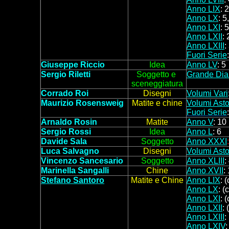
Anno LIX
: 
Anno LX
: 5
Anno LXI
: 5
Anno LXII
: 
Anno LXIII
:
Fuori Serie
Giuseppe Riccio
Idea
Anno LV
: 5
Sergio Riletti
Soggett
o e
Grande Dia
sceneggiatura
Corrado Roi
Disegni
Volumi Vari
Maurizio Rosensweig
Matite e chine
Volumi Asto
Fuori Serie
Arnaldo Rosin
Matite
Anno V
: 10
Sergio Rossi
Idea
Anno L
: 6
Davide Sala
Soggetto
Anno XXXI
Luca Salvagno
Disegni
Volumi Asto
Vincenzo Sancesario
Soggetto
Anno XLIII
:
Marinella Sangalli
Chine
Anno XVII
:
Stefano Santoro
Matite e C
hine
Anno LIX
: (
Anno LX
: (
Anno LXI
: 
Anno LXII
: 
Anno LXIII
:
Anno LXIV
: