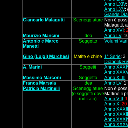
Anno LXIV
:
Anno LXV
:
Grande Dia
Giancarlo Malagutti
Sceneggiature
Non è possib
Malagutti, a
Anno XVI
: 
Maurizio Mancini
Idea
Anno LV
: 1
Antonio e Marco
Soggetto
Volumi Vari
Manetti
Gino (
Luigi
)
Marchesi
Matite e chine
1° Serie
: 3,
Diabolik R
A.
Marini
Soggetti
Anno XXXI
Anno XXX
Massimo Marconi
Soggetto
Anno XLIII
:
Franca Marsala
Idea
Anno LV
: 1
Patricia Martinelli
Sceneggiature
Non è possib
(e soggetti dove
Martinelli p
indicato)
Anno VIII
: 
Anno X
: 20
Anno XXXII
Anno XXXII
Anno XXXI
Anno XXX