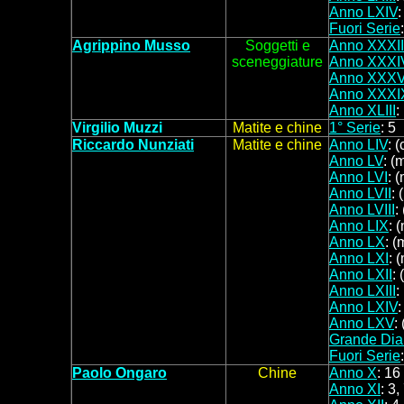
Anno LXIV
:
Fuori Serie
Agrippino Musso
Soggetti e
Anno XXXII
sceneggiature
Anno XXXI
Anno XXX
Anno XXXI
Anno XLIII
:
Virgilio Muzzi
Matite e chine
1° Serie
: 5
Riccardo Nunziati
Matite e chine
Anno LIV
: 
Anno LV
: (
Anno LVI
: 
Anno LVII
: 
Anno LVIII
:
Anno LIX
: 
Anno LX
: (
Anno LXI
: 
Anno LXII
: 
Anno LXIII
:
Anno LXIV
:
Anno LXV
:
Grande Dia
Fuori Serie
Paolo Ongaro
Chine
Anno X
: 16
Anno XI
: 3,