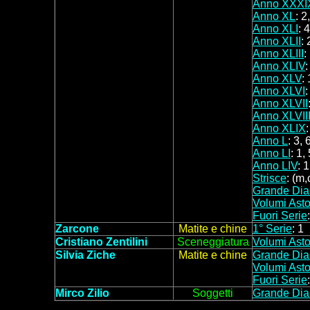
Anno XXXI
Anno XL
: 2
Anno XLI
: 
Anno XLII
: 
Anno XLIII
:
Anno XLIV
:
Anno XLV
:
Anno XLVI
:
Anno XLVII
Anno XLVII
Anno XLIX
:
Anno L
: 3, 
Anno LI
: 1,
Anno LIV
: 1
Strisce
: (m,
Grande Dia
Volumi Asto
Fuori Serie
Zarcone
Matite e chine
1° Serie
: 1
Cristiano Zentilini
Sceneggiatura
Volumi Asto
Silvia Ziche
Matite e chine
Grande Dia
Volumi Asto
Fuori Serie
Mirco Zilio
Soggetti
Grande Dia