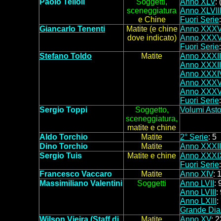
Paolo Telloli
Soggett
i,
Anno XLV
:
(
sceneggiatura
Anno XLVII
e
Chine
Fuori Serie
Giancarlo Tenenti
Matite (e chine
Anno XXXV
dove indicato)
Anno XXXV
Fuori Serie
Stefano Toldo
Matite
Anno XXXII
Anno XXXII
Anno XXXI
Anno XXX
Anno XXXV
Fuori Serie
Sergio Toppi
Soggetto,
Volumi Asto
sceneggiatura,
matite e chine
Aldo Torchio
Matite
2° Serie
:
5
Dino Torchio
Matite
Anno XXXII
Sergio Tuis
Matite e chine
Anno XXXI
Fuori Serie
Francesco Vaccaro
Matite
Anno XIV
: 
Massimiliano Valentini
Soggetti
Anno LVII
: 
Anno LVIII
:
Anno LXIII
:
Grande Dia
Wilson Vieira (Staff di
Matite
Anno XV
: 2