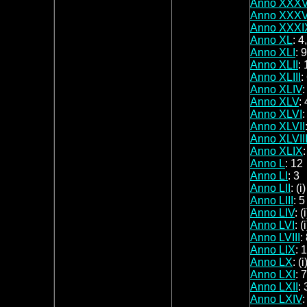
Anno XXXV
Anno XXXVI
Anno XXXI
Anno XL
: 4
Anno XLI
: 9
Anno XLII
: 
Anno XLIII
:
Anno XLIV
Anno XLV
:
Anno XLVI
:
Anno XLVII
Anno XLVII
Anno XLIX
:
Anno L
: 12
Anno LI
: 3
Anno LII
: (i
Anno LIII
: 5
Anno LIV
: (
Anno LVI
: (
Anno LVIII
:
Anno LIX
: 
Anno LX
: (i
Anno LXI
: 7
Anno LXII
: 
Anno LXIV
: